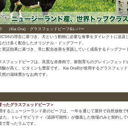
 （Kia Ora) グラスフェッドビーフ&レバー
 BASICS®の理念に基づき、犬という動物に必要な食事をダイレクトに追及
るだけ多く配合したオリジナル・ドッグフード。
と実証効果に基づき、常に配合改善を実践していく成長するドッグフー
ラスフェッドビーフは、良質な赤身肉で、穀類育ちのグレインフェッド
酸が高く、ビタミンも豊富です。 Kia OraRが使用するグラスフェッ
天然の滋味豊かなお肉です。
育ったグラスフェッドビーフ＞
®が使用するニュージーランド産のビーフは、一年を通じて屋外で自然放牧
 また、トレイサビリティ（追跡可能性）が徹底した牧場のみと契約して
境で育ったラムです。