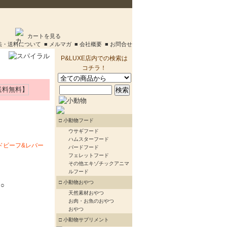
カートを見る
方法・送料について
■ メルマガ
■ 会社概要
■ お問合せ
P&LUXE店内での検索は
コチラ！
□ 小動物フード
ウサギフード
ハムスターフード
ドビーフ&レバー
バードフード
フェレットフード
その他エキゾチックアニマ
ルフード
□ 小動物おやつ
○
天然素材おやつ
お肉・お魚のおやつ
おやつ
□ 小動物サプリメント