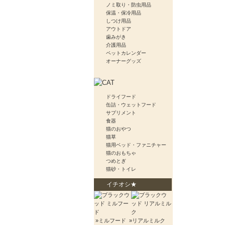
ノミ取り・防虫用品
保温・保冷用品
しつけ用品
アウトドア
歯みがき
介護用品
ペットカレンダー
オーナーグッズ
ドライフード
缶詰・ウェットフード
サプリメント
食器
猫のおやつ
猫草
猫用ベッド・ファニチャー
猫のおもちゃ
つめとぎ
猫砂・トイレ
イチオシ★
»ミルフード
»リアルミルク