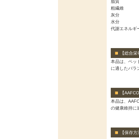
脂質 1
粗繊維 4
灰分 10
水分 10
代謝エネルギー 
【総合栄
本品は、ペッ
に適したバラ
【AAFC
本品は、AA
の健康維持に
【保存方