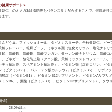
の健康サポート＞
亜麻仁」のオメガ3&6脂肪酸をバランス良く配合することで、健康維持
ちます。
】
えんどう豆、フィッシュミール、タピオカスターチ、全粒亜麻仁、ビー
天然フレーバー、乾燥ビーフ、ミネラル類（塩化カリウム、塩化ナトリ
亜鉛、硫酸鉄、硫酸銅、硫酸マンガン、亜セレン酸ナトリウム、硫酸コ
）、ビネガー、酸化防止剤（クエン酸、天然ミックストコフェロール、
ンティ抽出物、スペアミント抽出物）、ビタミン類（塩化コリン、ビタ
ン（ビタミンB3）、パントテン酸カルシウム（ビタミンB5）、リボフ
硝酸塩（ビタミンB1）、ビタミンB12サプリメント、ビタミンAサプリ
タミンB6）、葉酸（ビタミンB9）、ビタミンD3サプリメント）、タウ
析値】
28.0%以上