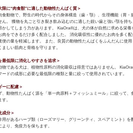
大限に“肉食獣”に適した動物性たんぱく質＞
肉食動物で、野生の時代からその身体構造（歯・顎）、生理機能（胃・
せん。 獲物を丸ごと引き裂き飲み込むのに適した鋭い歯と強い顎を持ち
かしてしまう力があります。 KiaOra®は、犬の体が自然に求める栄
お肉をできるだけ多く配合しました。 消化吸収性に優れたお肉を多く配
糞便の量を軽減します。 また、良質の動物性たんぱくをふんだんに使用
くましい筋肉と骨格を守ります。
を最低限に消化しやすさを追求＞
物である犬は、植物性原料の消化吸収は得意ではありません。 KiaOr
フードの成形に必要な最低限の種類と量に絞って使用されています。
ギーに配慮＞
ず、動物性たんぱく源を「単一肉原料＋フィッシュミール」に絞って、
ます。
化成分＞
作用があるハーブ類（ローズマリー、グリーンティ、スペアミント）を
により、免疫力を保ちます。