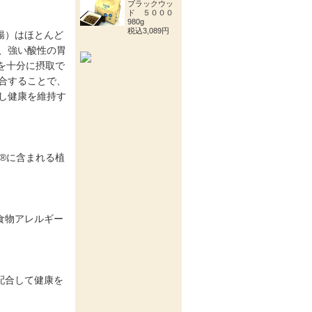
ブラックウッ
ド ５０００
980g
税込3,089円
腸）はほとんど
、強い酸性の胃
養を十分に摂取で
合することで、
し健康を維持す
a®に含まれる植
食物アレルギー
配合して健康を