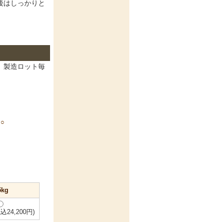
後はしっかりと
。製造ロット毎
○
5kg
税込24,200円)