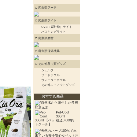
□ 爬虫類フード
□ 爬虫類ライト
UVB（紫外線）ライト
バスキングライト
□ 爬虫類敷材
□ 爬虫類保温機具
□ その他爬虫類グッズ
シェルター
フードボウル
ウォーターボウル
その他レイアウトグッズ
おすすめ商品
自然水から誕生した多機
能還元水
Pet-Cool
300ml
税込3,080円
天然のハーブ100％で出
来ている安全安心なペット用