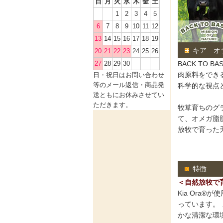
日
月
火
水
木
金
土
1
2
3
4
5
6
7
8
9
10
11
12
13
14
15
16
17
18
19
キア オラ
20
21
22
23
24
25
26
27
28
29
30
BACK TO
肉原料をでき
日・祝日
はお問い合わせ
等のメール返信・商品発
科学的な視点
送ともにお休みさせてい
ただきます。
牧草育ちのグ
て、オメガ脂肪
放牧で育った
特徴
＜自然放牧で
Kia Ora
っています。
かな清潔な環