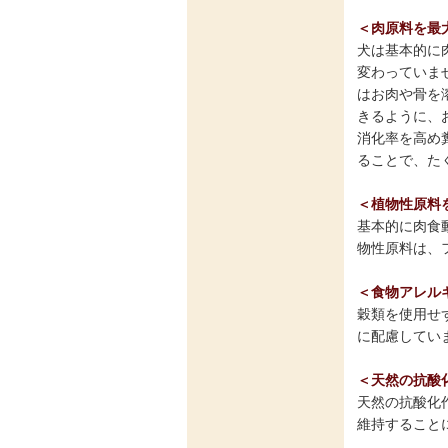
＜肉原料を最
犬は基本的に
変わっていま
はお肉や骨を溶
きるように、
消化率を高め
ることで、た
＜植物性原料
基本的に肉食動
物性原料は、
＜食物アレル
穀類を使用せ
に配慮してい
＜天然の抗酸
天然の抗酸化
維持すること