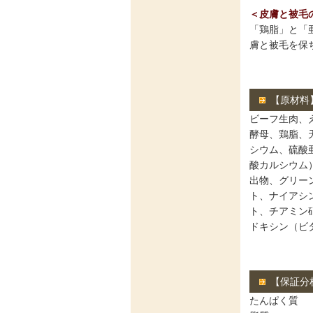
＜皮膚と被毛
「鶏脂」と「
膚と被毛を保
【原材料
ビーフ生肉、
酵母、鶏脂、
シウム、硫酸
酸カルシウム
出物、グリー
ト、ナイアシ
ト、チアミン
ドキシン（ビ
【保証分
たんぱく質 