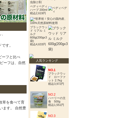
虫除け剤
ペディペディ
ハーブ 200ml
税込2,619円
世界初！安心の国内産、
100%天然原材料使用
ブラックウッ
ド リアル ミ
し、
ルク
600g(200gx3
袋)
税込4,633円
ドです。
ビーフと比べ
人気ランキング
ドビーフは、自然
NO.1
ブラックウッ
ド ローファ
ット 2.7kg
税込3,972円
NO.2
ハーリーの主
食 500g
で牧草を食べて育
税込1,551円
います。 自然豊
NO.3