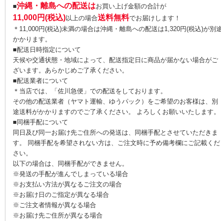
沖縄・離島への配送は
■
お買い上げ金額の合計が
11,000円(税込)
送料無料
以上の場合
でお届けします！
＊11,000円(税込)未満の場合は沖縄・離島への配送は1,320円(税込)が別
かかります。
■配送日時指定について
天候や交通状態・地域によって、配送指定日に商品が届かない場合がご
ざいます。あらかじめご了承ください。
■配送業者について
＊当店では、「佐川急便」での配送をしております。
その他の配送業者（ヤマト運輸、ゆうパック）をご希望のお客様は、別
途送料がかかりますのでご了承ください。 よろしくお願いいたします。
■同梱手配について
同日及び同一お届け先ご住所への発送は、同梱手配とさせていただきま
す。 同梱手配を希望されない方は、ご注文時に予め備考欄にご記載くだ
さい。
以下の場合は、同梱手配ができません。
※発送の手配が進んでしまっている場合
※お支払い方法が異なるご注文の場合
※お届け日のご指定が異なる場合
※ご注文者情報が異なる場合
※お届け先ご住所が異なる場合