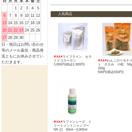
日
月
火
水
木
金
土
1
2
3
4
5
人気商品
6
7
8
9
10
11
12
13
14
15
16
17
18
19
20
21
22
23
24
25
26
27
28
29
30
日・祝日
はお問い合わせ
等のメール返信・商品発
送ともにお休みさせてい
ライフライン セラ
ミドコラーゲン
わんこのリモナ
ただきます。
3,000円(税込3,300円)
ト ささみ 小粒 50
250g
500円(税込550円)
ラファンシーズ ト
リートメントシャンプー
NK-12 60ml～4,000ml