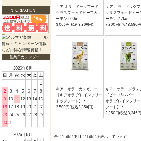
キア オラ ドッグフード
キア オラ ドッグ
INFORMATION
グラスフェッドビーフ＆サ
グラスフェッドビー
ーモン 900g
ーモン 2.7kg
3,060円(税込3,366円)
7,800円(税込8,580円
営業日カレンダー
2026年8月
日
月
火
水
木
金
土
1
キア オラ カンガルー
キア オラ グラス
2
3
4
5
6
7
8
【キアオラ グレインフリー
ドビーフ&レバー 
9
10
11
12
13
14
15
ドッグフード】 ○
オラ グレインフリ
16
17
18
19
20
21
22
3,500円(税込3,850円)
フード】 ○
2,950円(税込3,245円
23
24
25
26
27
28
29
30
31
2026年9月
全 [11] 商品中 [1-11] 商品を表示しています