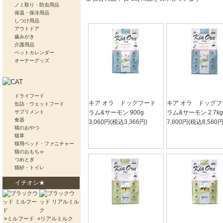
ノミ取り・防虫用品
保温・保冷用品
しつけ用品
アウトドア
歯みがき
介護用品
ペットカレンダー
オーナーグッズ
ドライフード
キア オラ ドッグフード
キア オラ ドッグ
缶詰・ウェットフード
サプリメント
ラム&サーモン 900g
ラム&サーモン 2.7kg
食器
3,060円(税込3,366円)
7,800円(税込8,580円
猫のおやつ
猫草
猫用ベッド・ファニチャー
猫のおもちゃ
つめとぎ
猫砂・トイレ
イチオシ★
»ミルフード
»リアルミルク