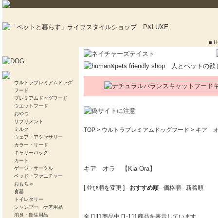
■ 
ウルトラプレミアムドッグ
フード
プレミアムドッグフード
ウエットフード
おやつ
サプリメント
ミルク
TOP
>
ウルトラプレミアムドッグフード
>
キア オ
ウェア・アクセサリー
カラー・リード
キャリーバック
カート
キア オラ 【Kia Ora】
ゲージ・サークル
ベッド・ファニチャー
おもちゃ
[ 並び順を変更 ] -
おすすめ順
-
価格順
-
新着順
食器
トイレタリー
シャンプー・ケア用品
消臭・衛生用品
全 [11] 商品中 [1-11] 商品を表示しています