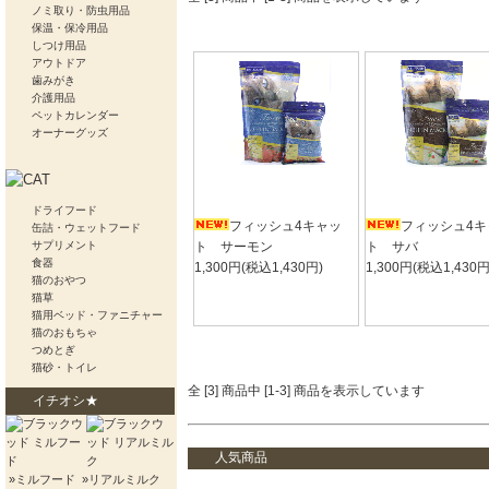
ノミ取り・防虫用品
保温・保冷用品
しつけ用品
アウトドア
歯みがき
介護用品
ペットカレンダー
オーナーグッズ
ドライフード
フィッシュ4キャッ
フィッシュ4キ
缶詰・ウェットフード
サプリメント
ト サーモン
ト サバ
食器
1,300円(税込1,430円)
1,300円(税込1,430円
猫のおやつ
猫草
猫用ベッド・ファニチャー
猫のおもちゃ
つめとぎ
猫砂・トイレ
全 [3] 商品中 [1-3] 商品を表示しています
イチオシ★
人気商品
»ミルフード
»リアルミルク