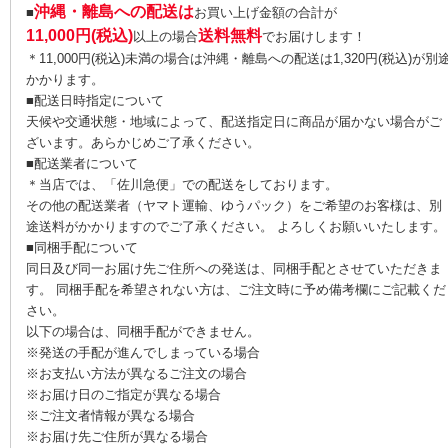
沖縄・離島への配送は
■
お買い上げ金額の合計が
11,000円(税込)
送料無料
以上の場合
でお届けします！
＊11,000円(税込)未満の場合は沖縄・離島への配送は1,320円(税込)が別
かかります。
■配送日時指定について
天候や交通状態・地域によって、配送指定日に商品が届かない場合がご
ざいます。あらかじめご了承ください。
■配送業者について
＊当店では、「佐川急便」での配送をしております。
その他の配送業者（ヤマト運輸、ゆうパック）をご希望のお客様は、別
途送料がかかりますのでご了承ください。 よろしくお願いいたします。
■同梱手配について
同日及び同一お届け先ご住所への発送は、同梱手配とさせていただきま
す。 同梱手配を希望されない方は、ご注文時に予め備考欄にご記載くだ
さい。
以下の場合は、同梱手配ができません。
※発送の手配が進んでしまっている場合
※お支払い方法が異なるご注文の場合
※お届け日のご指定が異なる場合
※ご注文者情報が異なる場合
※お届け先ご住所が異なる場合