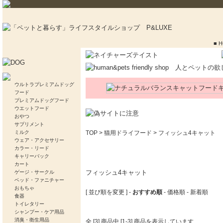
■ 
ウルトラプレミアムドッグ
フード
プレミアムドッグフード
ウエットフード
おやつ
サプリメント
ミルク
TOP
>
猫用ドライフード
>
フィッシュ4キャット
ウェア・アクセサリー
カラー・リード
キャリーバック
カート
フィッシュ4キャット
ゲージ・サークル
ベッド・ファニチャー
おもちゃ
[ 並び順を変更 ] -
おすすめ順
-
価格順
-
新着順
食器
トイレタリー
シャンプー・ケア用品
消臭・衛生用品
全 [3] 商品中 [1-3] 商品を表示しています