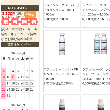
ラファンシーズ スーパーナ
ラファンシーズ ス
INFORMATION
チュラルリンス 50ml～
チュラルシャンプー
4,000ml
ス 200ml～4,000m
900円(税込990円)
6,000円(税込6,600円
営業日カレンダー
2026年8月
日
月
火
水
木
金
土
1
ラファンシーズ ノン・F.P.
ラファンシーズ ノン・
2
3
4
5
6
7
8
リンス NK-22 200ml～
シャンプー＆リンス 
9
10
11
12
13
14
15
4,000ml
18 & 33 200ml～4,
16
17
18
19
20
21
22
2,300円(税込2,530円)
4,600円(税込5,060円
23
24
25
26
27
28
29
30
31
2026年9月