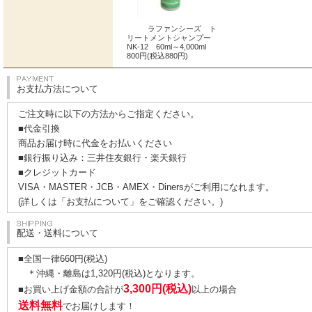
ラファンシーズ ト
リートメントシャンプー
NK-12 60ml～4,000ml
800円(税込880円)
お支払方法について
ご注文時に以下の方法からご指定ください。
■代金引換
商品お届け時に代金をお払いください
■銀行振り込み：三井住友銀行・楽天銀行
■クレジットカード
VISA・MASTER・JCB・AMEX・Dinersがご利用になれます。
(詳しくは
「お支払について」
をご確認ください。)
配送・送料について
■全国一律660円(税込)
＊沖縄・離島は1,320円(税込)となります。
3,300円(税込)
■お買い上げ金額の合計が
以上の場合
送料無料
でお届けします！