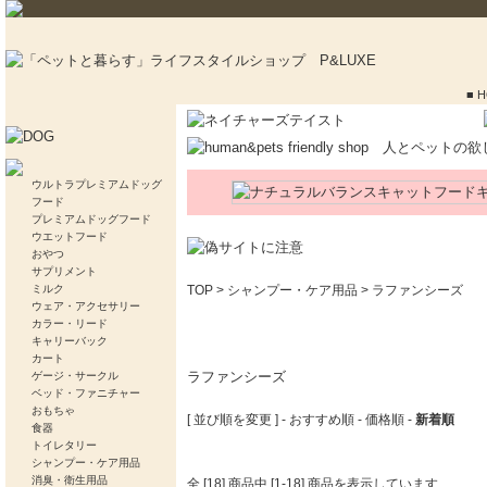
■ 
ウルトラプレミアムドッグ
フード
プレミアムドッグフード
ウエットフード
おやつ
サプリメント
ミルク
TOP
>
シャンプー・ケア用品
>
ラファンシーズ
ウェア・アクセサリー
カラー・リード
キャリーバック
カート
ラファンシーズ
ゲージ・サークル
ベッド・ファニチャー
おもちゃ
[ 並び順を変更 ] -
おすすめ順
-
価格順
-
新着順
食器
トイレタリー
シャンプー・ケア用品
消臭・衛生用品
全 [18] 商品中 [1-18] 商品を表示しています