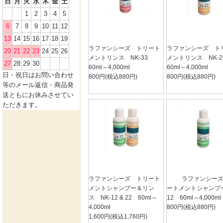
日
月
火
水
木
金
土
1
2
3
4
5
6
7
8
9
10
11
12
13
14
15
16
17
18
19
ラファンシーズ トリート
ラファンシーズ ト
20
21
22
23
24
25
26
メントリンス NK-33
メントリンス NK-
27
28
29
30
60ml～4,000ml
60ml～4,000ml
日・祝日
はお問い合わせ
800円(税込880円)
800円(税込880円)
等のメール返信・商品発
送ともにお休みさせてい
ただきます。
ラファンシーズ トリート
ラファンシー
メントシャンプー＆リン
ートメントシャンプー
ス NK-12 & 22 60ml～
12 60ml～4,000ml
4,000ml
800円(税込880円)
1,600円(税込1,760円)