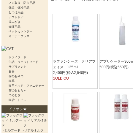
ノミ取り・防虫用品
保温・保冷用品
しつけ用品
アウトドア
歯みがき
介護用品
ペットカレンダー
オーナーグッズ
ドライフード
ラファンシーズ クリアフ
アプリケーター300ｍ
缶詰・ウェットフード
サプリメント
ェイス 125ｍl
500円(税込550円)
食器
2,400円(税込2,640円)
猫のおやつ
SOLD OUT
猫草
猫用ベッド・ファニチャー
猫のおもちゃ
つめとぎ
猫砂・トイレ
イチオシ★
»ミルフード
»リアルミルク