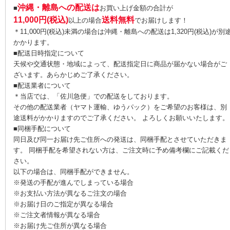
沖縄・離島への配送は
■
お買い上げ金額の合計が
11,000円(税込)
送料無料
以上の場合
でお届けします！
＊11,000円(税込)未満の場合は沖縄・離島への配送は1,320円(税込)が別
かかります。
■配送日時指定について
天候や交通状態・地域によって、配送指定日に商品が届かない場合がご
ざいます。あらかじめご了承ください。
■配送業者について
＊当店では、「佐川急便」での配送をしております。
その他の配送業者（ヤマト運輸、ゆうパック）をご希望のお客様は、別
途送料がかかりますのでご了承ください。 よろしくお願いいたします。
■同梱手配について
同日及び同一お届け先ご住所への発送は、同梱手配とさせていただきま
す。 同梱手配を希望されない方は、ご注文時に予め備考欄にご記載くだ
さい。
以下の場合は、同梱手配ができません。
※発送の手配が進んでしまっている場合
※お支払い方法が異なるご注文の場合
※お届け日のご指定が異なる場合
※ご注文者情報が異なる場合
※お届け先ご住所が異なる場合